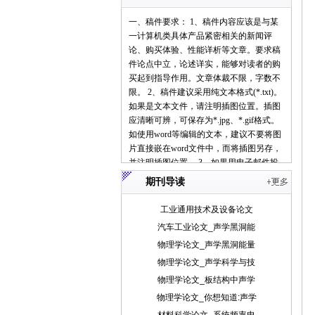
一、稿件要求： 1、稿件内容应该是与某
一计算机类具体产品紧密相关的新闻评
论、购买体验、性能详析等文章。要求稿
件论点中立，论述详实，能够对读者的购
买起到指导作用。文章体裁不限，字数不
限。 2、稿件建议采用纯文本格式(*.txt)。
如果是文本文件，请注明插图位置。插图
应清晰可辨，可保存为*.jpg、*.gif格式。
如使用word等编辑的文本，建议不要将图
片直接嵌在word文件中，而将插图另存，
并注明插图位置。 3、如果用电子邮件投
稿，最好压缩后发送。 4、请使用中文的
期刊导读
标点符号。例如句号为。而不是.。 5、来
稿请注明作者署名(真实姓名、笔名)、详
工业通用技术及设备论文
细地址、邮编、联系电话、E-mail地址
汽车工业论文_声学黑洞能
等，以便联系。 6、我们保留对稿件的增
物理学论文_声学黑洞能量
删权。 7、我们对有一稿多投、剽窃或抄
袭行为者，将保留追究由此引起的法律、
物理学论文_声学科学与技
经济责任的权利。 二、投稿方式： 1、 请
物理学论文_板结构中声学
使用电子邮件方式投递稿件。 2、 编译的
物理学论文_你想知道:声学
稿件，请注明出处并附带原文。 3、 请按