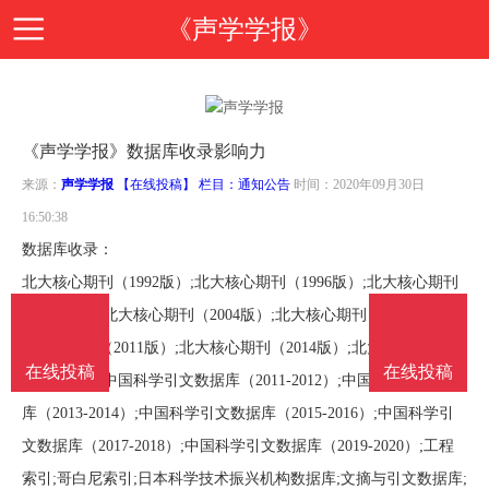
《声学学报》
首
《声学学报》数据库收录影响力
页
期
来源：
声学学报
【在线投稿】 栏目：
通知公告
时间：2020年09月30日
16:50:38
刊
期
数据库收录：
北大核心期刊（1992版）;北大核心期刊（1996版）;北大核心期刊
导
刊
投
（2000版）;北大核心期刊（2004版）;北大核心期刊（2008版）;北
大核心期刊（2011版）;北大核心期刊（2014版）;北大核心期刊
读
介
稿
在线投稿
在线投稿
邮
（2017版）;中国科学引文数据库（2011-2012）;中国科学引文数据
库（2013-2014）;中国科学引文数据库（2015-2016）;中国科学引
绍
指
箱
在
文数据库（2017-2018）;中国科学引文数据库（2019-2020）;工程
索引;哥白尼索引;日本科学技术振兴机构数据库;文摘与引文数据库;